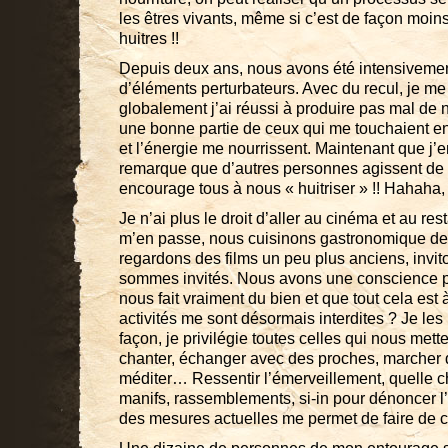
les êtres vivants, même si c’est de façon moin
huitres !!
Depuis deux ans, nous avons été intensivem
d’éléments perturbateurs. Avec du recul, je m
globalement j’ai réussi à produire pas mal de 
une bonne partie de ceux qui me touchaient en
et l’énergie me nourrissent. Maintenant que j’
remarque que d’autres personnes agissent de l
encourage tous à nous « huitriser » !! Hahaha,
Je n’ai plus le droit d’aller au cinéma et au re
m’en passe, nous cuisinons gastronomique de
regardons des films un peu plus anciens, invi
sommes invités. Nous avons une conscience p
nous fait vraiment du bien et que tout cela est 
activités me sont désormais interdites ? Je les
façon, je privilégie toutes celles qui nous metten
chanter, échanger avec des proches, marcher d
méditer… Ressentir l’émerveillement, quelle ch
manifs, rassemblements, si-in pour dénoncer l’a
des mesures actuelles me permet de faire de 