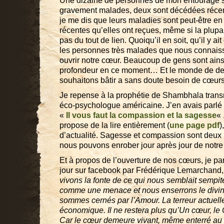
Une dizaine de personnes de mon entourage s
gravement malades, deux sont décédées récem
je me dis que leurs maladies sont peut-être en 
récentes qu’elles ont reçues, même si la plupar
pas du tout de lien. Quoiqu’il en soit, qu’il y ai
les personnes très malades que nous connai
ouvrir notre cœur. Beaucoup de gens sont ains
profondeur en ce moment… Et le monde de d
souhaitons bâtir a sans doute besoin de cœur
Je repense à la prophétie de Shambhala tran
éco-psychologue américaine. J’en avais parlé 
«
Il vous faut la compassion et la sagesse
« 
propose de la lire entièrement (
une page pdf
)
d’actualité. Sagesse et compassion sont deux
nous pouvons enrober jour après jour de notr
Et à propos de l’ouverture de nos cœurs, je par
jour sur facebook par Frédérique Lemarchand, a
vivons la fonte de ce qui nous semblait sempit
comme une menace et nous enserrons le divin
sommes cernés par l’Amour. La terreur actuel
économique. Il ne restera plus qu’Un cœur, le
Car le cœur demeure vivant, même enterré au f