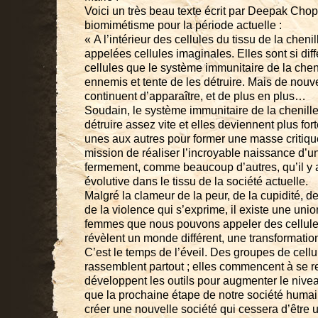
Voici un très beau texte écrit par Deepak Chopr
biomimétisme pour la période actuelle :
« A l’intérieur des cellules du tissu de la chenill
appelées cellules imaginales. Elles sont si dif
cellules que le système immunitaire de la chen
ennemis et tente de les détruire. Mais de nouv
continuent d’apparaître, et de plus en plus…
Soudain, le système immunitaire de la chenille
détruire assez vite et elles deviennent plus fo
unes aux autres pour former une masse critique
mission de réaliser l’incroyable naissance d’u
fermement, comme beaucoup d’autres, qu’il y 
évolutive dans le tissu de la société actuelle.
Malgré la clameur de la peur, de la cupidité, 
de la violence qui s’exprime, il existe une un
femmes que nous pouvons appeler des cellules
révèlent un monde différent, une transforma
C’est le temps de l’éveil. Des groupes de cell
rassemblent partout ; elles commencent à se re
développent les outils pour augmenter le nive
que la prochaine étape de notre société humai
créer une nouvelle société qui cessera d’être 