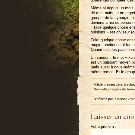
différentes compétences.
Même si depuis un mois, 
de mes nuits, je ne regre
groupe, de la synergie, à
deviens amie de personne
« faire quelque chose en
opinions » est diviseur (
Faire quelque chose ensem
magie fonctionne, il faut 
Quand cela les passionne
En sanscrit, le mot « kula
est un puissant moyen pou
mais aussi à nous-mêmes. I
même temps. Et le groupe
Article présent dans la rubr
Nouvelles façons de travai
N'hésitez pas à laisser vot
Laisser un com
Votre prénom :