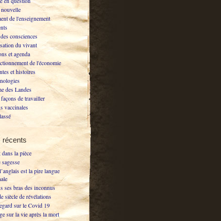
e en question
nouvelle
ent de l'enseignement
nts
 des consciences
isation du vivant
ons et agenda
ctionnement de l'économie
ntes et histoires
nologies
e des Landes
façons de travailler
s vaccinales
lassé
s récents
 dans la pièce
e sagesse
’anglais est la pire langue
nale
ns ses bras des inconnus
e siècle de révélations
regard sur le Covid 19
ge sur la vie après la mort