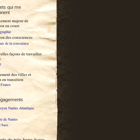
ets qui me
nnent
gement majeur de
ion en cours
ographie
ion des consciences
ais de la conscience
lles façons de travailler
e
e
ment des villes et
es en transition
n France
ngagements
toyen Nantes Atlantique
re de Nantes
 base
rle de très bons livres