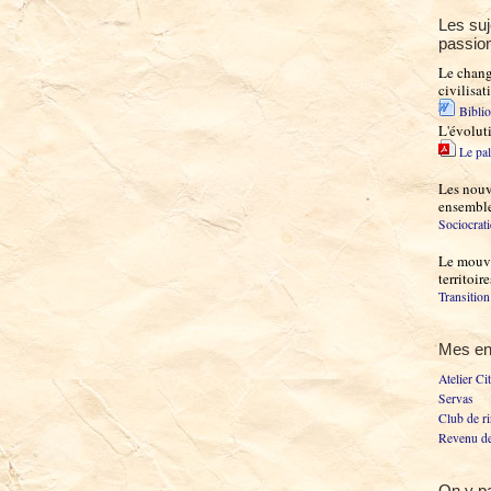
Les suj
passio
Le chan
civilisat
Bibli
L'évolut
Le pal
Les nouve
ensembl
Sociocrati
Le mouve
territoir
Transitio
Mes e
Atelier Ci
Servas
Club de ri
Revenu de
On y pa