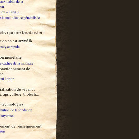
aux habits de la
ion
 du « Bien »
 la maltraitance généralisée
ets qui me tarabustent
on en est arrivé là
nalyse rapide
ion monétaire
ce cachée de la monnaie
fonctionnement de
ie
aul Jorion
ialisation du vivant :
 agriculture, biotech...
-technologies
bution de la fondation
citoyennes
rement de l'enseignement
.org