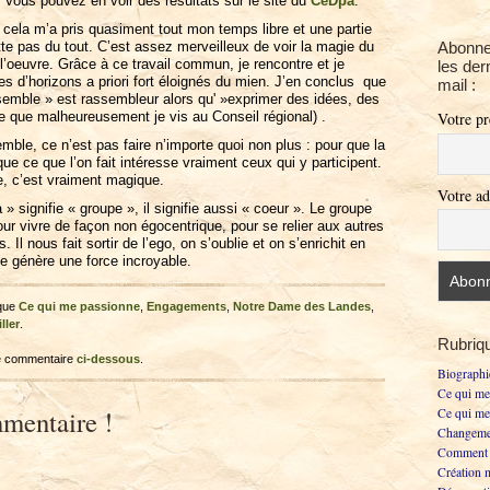
 Vous pouvez en voir des résultats sur le site du
CéDpa
.
cela m’a pris quasiment tout mon temps libre et une partie
tte pas du tout. C’est assez merveilleux de voir la magie du
Abonne
 l’oeuvre. Grâce à ce travail commun, je rencontre et je
les der
s d’horizons a priori fort éloignés du mien. J’en conclus que
mail :
semble » est rassembleur alors qu' »exprimer des idées, des
ce que malheureusement je vis au Conseil régional) .
Votre p
ble, ce n’est pas faire n’importe quoi non plus : pour que la
que ce que l’on fait intéresse vraiment ceux qui y participent.
, c’est vraiment magique.
Votre ad
 » signifie « groupe », il signifie aussi « coeur ». Le groupe
r vivre de façon non égocentrique, pour se relier aux autres
l nous fait sortir de l’ego, on s’oublie et on s’enrichit en
 génère une force incroyable.
ique
Ce qui me passionne
,
Engagements
,
Notre Dame des Landes
,
ller
.
Rubriq
re commentaire
ci-dessous
.
Biographi
Ce qui me
mentaire !
Ce qui me
Changemen
Comment o
Création 