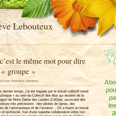
ève Lebouteux
 c’est le même mot pour dire
t « groupe »
 2013 par Geneviève Lebouteux.
ernier temps, j’ai été happée par le travail collectif mené
echnique » au sein du Collectif des élus qui doutent de la
éroport de Notre Dame des Landes (CéDpa), associant des
ences très précieuses : des pilotes de lignes, des
es de l’aéronautique et de l’aviation… On a fourni un travail
 et technicité, fruit d’une superbe collaboration entre nos