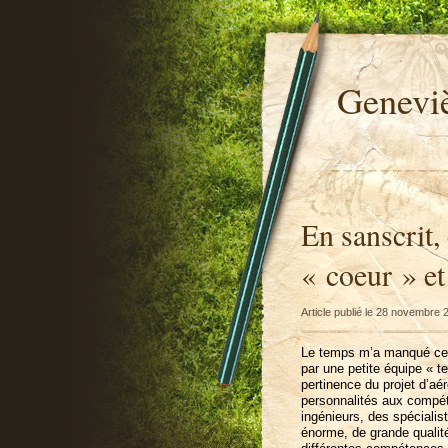
Genevi
En sanscrit,
« coeur » e
Article publié le 28 novembre
Le temps m’a manqué ces d
par une petite équipe « t
pertinence du projet d’a
personnalités aux compét
ingénieurs, des spécialist
énorme, de grande qualité