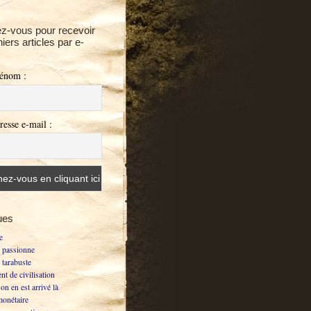
z-vous pour recevoir
niers articles par e-
rénom :
resse e-mail :
ues
e
 passionne
 tarabuste
t de civilisation
n en est arrivé là
monétaire