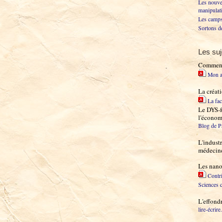
Les nouve
manipulat
Les camps
Sortons de
Les suj
Comment 
Mon a
La créat
La fa
Le DYS-
l'économ
Blog de P
L'industr
médecine,
Les nano
Contri
Sciences 
L'effond
lire-écrire