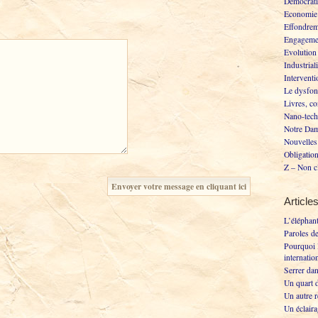
Démocrati
Economie 
Effondrem
Engageme
Evolution
Industrial
Interventi
Le dysfon
Livres, co
Nano-tech
Notre Dam
Nouvelles 
Obligation
Z – Non c
Article
L’éléphant
Paroles d
Pourquoi l
internatio
Serrer da
Un quart d
Un autre 
Un éclaira