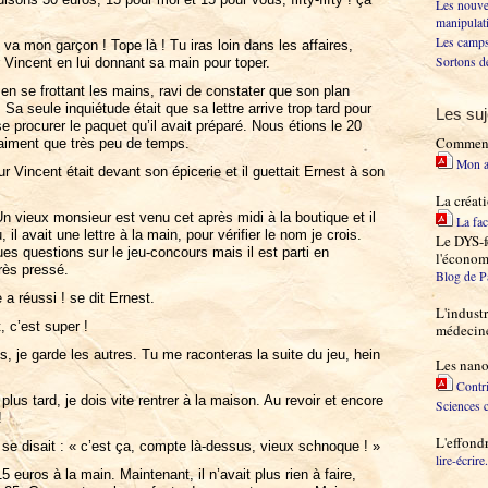
Les nouve
manipulat
Les camps
a mon garçon ! Tope là ! Tu iras loin dans les affaires,
Sortons de
r Vincent en lui donnant sa main pour toper.
e en se frottant les mains, ravi de constater que son plan
 Sa seule inquiétude était que sa lettre arrive trop tard pour
Les suj
e procurer le paquet qu’il avait préparé. Nous étions le 20
Comment 
raiment que très peu de temps.
Mon a
 Vincent était devant son épicerie et il guettait Ernest à son
La créat
n vieux monsieur est venu cet après midi à la boutique et il
La fa
 avait une lettre à la main, pour vérifier le nom je crois.
Le DYS-
ues questions sur le jeu-concours mais il est parti en
l'économ
très pressé.
Blog de P
 a réussi ! se dit Ernest.
L'industr
 c’est super !
médecine,
s, je garde les autres. Tu me raconteras la suite du jeu, hein
Les nano
Contri
 plus tard, je dois vite rentrer à la maison. Au revoir et encore
Sciences 
!
L'effond
se disait : « c’est ça, compte là-dessus, vieux schnoque ! »
lire-écrire
5 euros à la main. Maintenant, il n’avait plus rien à faire,