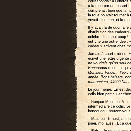
correspondait à l’endroit
à la roue par un ressort e
comprenait bien que la nui
la roue pouvait tourner à
voyait plus rien, ni la roue
Il y avait là de quoi fair
distribution des cadeaux 
célèbre d’un seul coup ! 
eut vite une autre idée :
cadeaux arrivent chez mo
Jamais à court d’idées, Er
écrivit une lettre urgente
ne voudrais qu’un seul c
Boncoudou
(c’est lui qui
Monsieur Vincent, l’épici
année. Bons baisers, bon 
marronniers, 44000 Nante
Le jour même, Ernest dépo
colis bien particulier che
– Bonjour Monsieur Vincen
intermédiaire ce colis. S
boncoudou, pouvez-vous lu
– Mais oui, Ernest, si c’
jouer, moi aussi. Et à qu
– Euh… Je ne sais pas, di