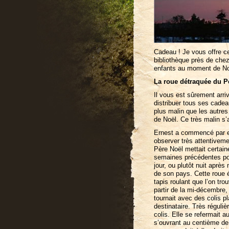
Cadeau ! Je vous offre cet
bibliothèque près de che
enfants au moment de No
La roue détraquée du P
Il vous est sûrement arr
distribuer tous ses cade
plus malin que les autres
de Noël. Ce très malin s’
Ernest a commencé par em
observer très attentivemen
Père Noël mettait certain
semaines précédentes pour 
jour, ou plutôt nuit après
de son pays. Cette roue ét
tapis roulant que l’on tr
partir de la mi-décembre,
tournait avec des colis p
destinataire. Très réguliè
colis. Elle se refermait 
s’ouvrant au centième de 