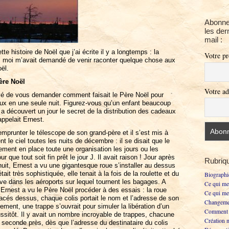
Abonne
les der
mail :
te histoire de Noël que j’ai écrite il y a longtemps : la
Votre p
z moi m’avait demandé de venir raconter quelque chose aux
ël.
ère Noël
Votre ad
ivé de vous demander comment faisait le Père Noël pour
aux en une seule nuit. Figurez-vous qu’un enfant beaucoup
 a découvert un jour le secret de la distribution des cadeaux
appelait Ernest.
prunter le télescope de son grand-père et il s’est mis à
t le ciel toutes les nuits de décembre : il se disait que le
ement en place toute une organisation les jours ou les
que tout soit fin prêt le jour J. Il avait raison ! Jour après
Rubriq
 nuit, Ernest a vu une gigantesque roue s’installer au dessus
ait très sophistiquée, elle tenait à la fois de la roulette et du
Biographi
ouve dans les aéroports sur lequel tournent les bagages. A
Ce qui me
 Ernest a vu le Père Noël procéder à des essais : la roue
Ce qui me
lacés dessus, chaque colis portait le nom et l’adresse de son
Changemen
rement, une trappe s’ouvrait pour simuler la libération d’un
Comment o
aussitôt. Il y avait un nombre incroyable de trappes, chacune
Création 
seconde près, dès que l’adresse du destinataire du colis