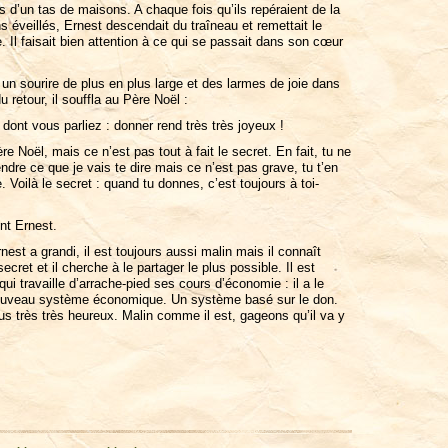
 d’un tas de maisons. A chaque fois qu’ils repéraient de la
s éveillés, Ernest descendait du traîneau et remettait le
. Il faisait bien attention à ce qui se passait dans son cœur
t un sourire de plus en plus large et des larmes de joie dans
 retour, il souffla au Père Noël :
 dont vous parliez : donner rend très très joyeux !
ère Noël, mais ce n’est pas tout à fait le secret. En fait, tu ne
dre ce que je vais te dire mais ce n’est pas grave, tu t’en
oilà le secret : quand tu donnes, c’est toujours à toi-
nt Ernest.
est a grandi, il est toujours aussi malin mais il connaît
cret et il cherche à le partager le plus possible. Il est
 travaille d’arrache-pied ses cours d’économie : il a le
 nouveau système économique. Un système basé sur le don.
s très très heureux. Malin comme il est, gageons qu’il va y