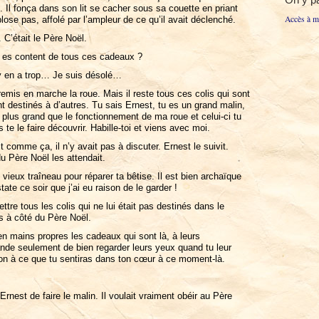
Il fonça dans son lit se cacher sous sa couette en priant
Accès à mo
ose pas, affolé par l’ampleur de ce qu’il avait déclenché.
 C’était le Père Noël.
tu es content de tous ces cadeaux ?
l y en a trop… Je suis désolé…
 remis en marche la roue. Mais il reste tous ces colis qui sont
nt destinés à d’autres. Tu sais Ernest, tu es un grand malin,
n plus grand que le fonctionnement de ma roue et celui-ci tu
 te le faire découvrir. Habille-toi et viens avec moi.
 comme ça, il n’y avait pas à discuter. Ernest le suivit.
du Père Noël les attendait.
vieux traîneau pour réparer ta bêtise. Il est bien archaïque
ate ce soir que j’ai eu raison de le garder !
tre tous les colis qui ne lui était pas destinés dans le
is à côté du Père Noël.
 en mains propres les cadeaux qui sont là, à leurs
ande seulement de bien regarder leurs yeux quand tu leur
ion à ce que tu sentiras dans ton cœur à ce moment-là.
 Ernest de faire le malin. Il voulait vraiment obéir au Père