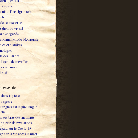
e en question
nouvelle
ent de l'enseignement
nts
 des consciences
isation du vivant
ons et agenda
ctionnement de l'économie
ntes et histoires
nologies
e des Landes
façons de travailler
s vaccinales
lassé
s récents
 dans la pièce
e sagesse
’anglais est la pire langue
nale
ns ses bras des inconnus
e siècle de révélations
regard sur le Covid 19
ge sur la vie après la mort