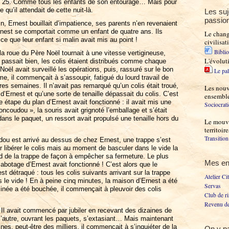
 du 25. Comme tous les enfants de son entourage… Mais pour
e qu’il attendait de cette nuit-là.
Les suj
passio
in, Ernest bouillait d’impatience, ses parents n’en revenaient
Ernest se comportait comme un enfant de quatre ans. Ils
Le chan
 ce que leur enfant si malin avait mis au point !
civilisat
Bibli
 la roue du Père Noël tournait à une vitesse vertigineuse,
L'évolut
 passait bien, les colis étaient distribués comme chaque
oël avait surveillé les opérations, puis, rassuré sur le bon
Le pal
, il commençait à s’assoupir, fatigué du lourd travail de
res semaines. Il n’avait pas remarqué qu’un colis était troué,
Les nouve
e d’Ernest et qu’une sorte de tenaille dépassait du colis. C’est
ensembl
 étape du plan d’Ernest avait fonctionné : il avait mis une
Sociocrati
ncoudou », la souris avait grignoté l’emballage et s’était
dans le paquet, un ressort avait propulsé une tenaille hors du
Le mouve
territoir
Transitio
u est arrivé au dessus de chez Ernest, une trappe s’est
 libérer le colis mais au moment de basculer dans le vide la
ord de la trappe de façon à empêcher sa fermeture. Le plus
Mes e
sabotage d’Ernest avait fonctionné ! C’est alors que le
t détraqué : tous les colis suivants arrivant sur la trappe
Atelier Ci
 le vide ! En à peine cinq minutes, la maison d’Ernest a été
Servas
inée a été bouchée, il commençait à pleuvoir des colis
Club de ri
Revenu de
 Il avait commencé par jubiler en recevant des dizaines de
 l’autre, ouvrant les paquets, s’extasiant… Mais maintenant
ines, peut-être des milliers, il commençait à s’inquiéter de la
On y pa