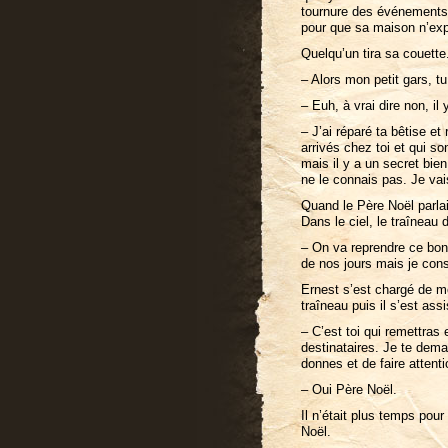
tournure des événements. 
pour que sa maison n’expl
Quelqu’un tira sa couette.
– Alors mon petit gars, 
– Euh, à vrai dire non, i
– J’ai réparé ta bêtise et
arrivés chez toi et qui so
mais il y a un secret bie
ne le connais pas. Je vais
Quand le Père Noël parlait
Dans le ciel, le traîneau 
– On va reprendre ce bon 
de nos jours mais je const
Ernest s’est chargé de met
traîneau puis il s’est ass
– C’est toi qui remettras
destinataires. Je te dem
donnes et de faire attent
– Oui Père Noël.
Il n’était plus temps pour
Noël.