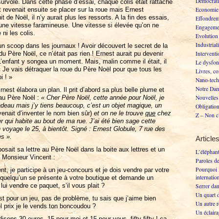
Démocrati
 survolé. Dans cette phase d’essai, chaque colis était rattaché
t revenait ensuite se placer sur la roue mais Ernest
Economie 
t de Noël, il n’y aurait plus les ressorts. A la fin des essais,
Effondrem
 une vitesse faramineuse. Une vitesse si élevée qu’on ne
Engageme
 ni les colis.
Evolution
Industrial
e un scoop dans les journaux ! Avoir découvert le secret de la
du Père Noël, ce n’était pas rien ! Ernest aurait pu devenir
Interventi
L’enfant y songea un moment. Mais, malin comme il était, il
Le dysfon
 « Je vais détraquer la roue du Père Noël pour que tous les
Livres, co
i ! »
Nano-tech
Notre Dam
nest élabora un plan. Il prit d’abord sa plus belle plume et
 au Père Noël :
« Cher Père Noël, cette année pour Noël, je
Nouvelles 
adeau mais j’y tiens beaucoup, c’est un objet magique, un
Obligation
 venait d’inventer le nom bien sûr)
et on ne le trouve
que
chez
Z – Non c
er qui habite au bout de ma rue. J’ai été bien sage cette
voyage le 25, à bientôt. Signé : Ernest Globule, 7 rue des
s ».
Article
sait sa lettre au Père Noël dans la boite aux lettres et un
L’éléphant
z Monsieur Vincent :
Paroles d
Pourquoi l
t, je participe à un jeu-concours et je dois vendre par votre
internatio
i quelqu’un se présente à votre boutique et demande un
i vendre ce paquet, s’il vous plait ?
Serrer da
Un quart d
est pour un jeu, pas de problème, tu sais que j’aime bien
Un autre 
el prix je le vends ton boncoudou ?
Un éclaira
sons 30 euros, 15 pour moi et 15 pour vous, fifty-fifty ! ça