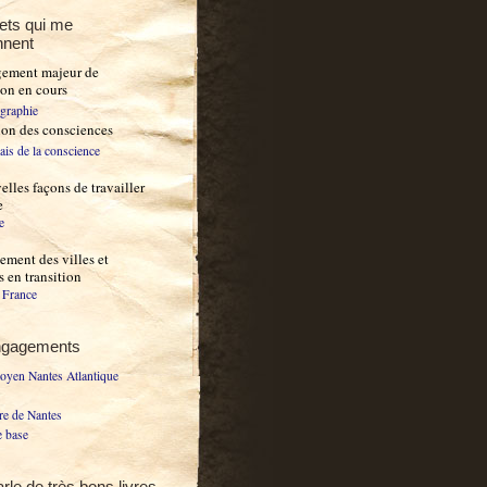
ets qui me
nnent
gement majeur de
ion en cours
ographie
ion des consciences
ais de la conscience
lles façons de travailler
e
e
ment des villes et
es en transition
n France
ngagements
toyen Nantes Atlantique
re de Nantes
 base
rle de très bons livres