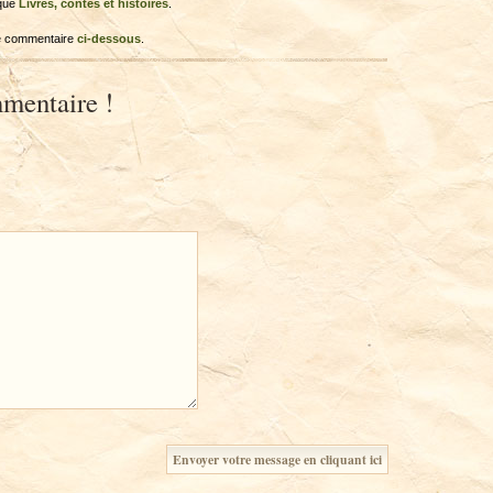
ique
Livres, contes et histoires
.
re commentaire
ci-dessous
.
mentaire !