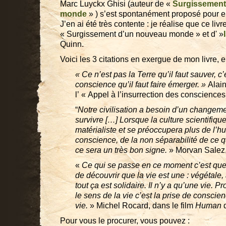
Marc Luyckx Ghisi (auteur de «
Surgissement
monde
» ) s’est spontanément proposé pour en
J’en ai été très contente : je réalise que ce livr
« Surgissement d’un nouveau monde » et d' »
Quinn.
Voici les 3 citations en exergue de mon livre, e
«
Ce n’est pas la Terre qu’il faut sauver, c
conscience qu’il faut faire émerger. »
Alain
l’ « Appel à l’insurrection des conscience
“
Notre civilisation a besoin d’un changem
survivre […] Lorsque la culture scientifiq
matérialiste et se préoccupera plus de l’hu
conscience, de la non séparabilité de ce 
ce sera un très bon signe.
» Morvan Salez,
«
Ce qui se passe en ce moment c’est que 
de découvrir que la vie est une : végétale
tout ça est solidaire. Il n’y a qu’une vie. 
le sens de la vie c’est la prise de conscien
vie.
» Michel Rocard, dans le film
Human
d
Pour vous le procurer, vous pouvez :