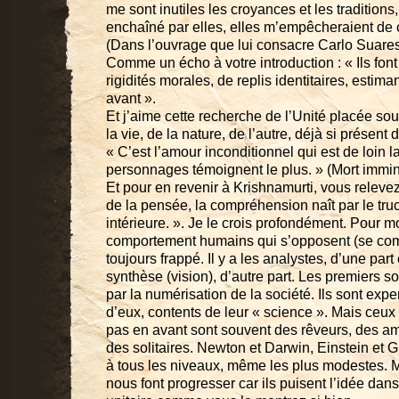
me sont inutiles les croyances et les traditions,
enchaîné par elles, elles m’empêcheraient de 
(Dans l’ouvrage que lui consacre Carlo Suares
Comme un écho à votre introduction : « Ils font
rigidités morales, de replis identitaires, estima
avant ».
Et j’aime cette recherche de l’Unité placée so
la vie, de la nature, de l’autre, déjà si présent 
« C’est l’amour inconditionnel qui est de loin 
personnages témoignent le plus. » (Mort immi
Et pour en revenir à Krishnamurti, vous relevez 
de la pensée, la compréhension naît par le tru
intérieure. ». Je le crois profondément. Pour mo
comportement humains qui s’opposent (se comp
toujours frappé. Il y a les analystes, d’une par
synthèse (vision), d’autre part. Les premiers son
par la numérisation de la société. Ils sont exper
d’eux, contents de leur « science ». Mais ceux q
pas en avant sont souvent des rêveurs, des am
des solitaires. Newton et Darwin, Einstein et G
à tous les niveaux, même les plus modestes. M
nous font progresser car ils puisent l’idée dans