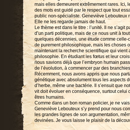
mais elles demeurent extrêmement rares. Ici, le 
des mots est guidé par le respect que tout essa
public non-spécialiste. Geneviève Lebouteux r
Elle ne les regarde jamais de haut.
Le thème est dans le titre : l’unité. Il ne s’agit p
d’un parti politique, mais de ce nous unit à tout 
quelques décennies, une étude comme celle-ci 
de purement philosophique, mais les choses o
maintenant la recherche scientifique qui vient 
philosophie. En étudiant les fœtus et leur croi
nous savions déjà que l’embryon humain passa
de l’évolution, à commencer par des branchies
Récemment, nous avons appris que nous parta
génétique avec absolument tous les aspects d
d’herbe, même une bactérie. Il s’ensuit que not
vit doit évoluer en conséquence, surtout celui q
êtres humains.
Comme dans un bon roman policier, je ne vai
Geneviève Lebouteux s’y prend pour nous conv
les grandes lignes de son argumentation, mêm
devinées. Je vous laisse le plaisir de la décou