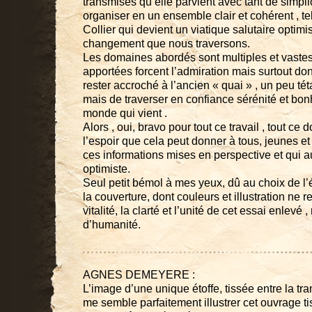
transmises qu’elle parvient avec tant de simplic
organiser en un ensemble clair et cohérent , te
Collier qui devient un viatique salutaire optimis
changement que nous traversons.
Les domaines abordés sont multiples et vaste
apportées forcent l’admiration mais surtout do
rester accroché à l’ancien « quai » , un peu tét
mais de traverser en confiance sérénité et bon
monde qui vient .
Alors , oui, bravo pour tout ce travail , tout ce d
l’espoir que cela peut donner à tous, jeunes e
ces informations mises en perspective et qui a
optimiste.
Seul petit bémol à mes yeux, dû au choix de l’éd
la couverture, dont couleurs et illustration ne ref
vitalité, la clarté et l’unité de cet essai enlevé , 
d’humanité.
AGNES DEMEYERE :
L’image d’une unique étoffe, tissée entre la tra
me semble parfaitement illustrer cet ouvrage t