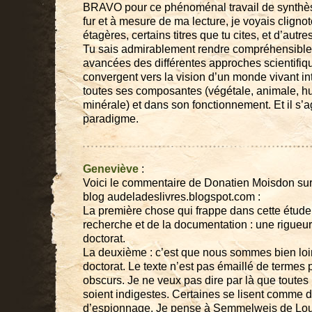
BRAVO pour ce phénoménal travail de synthèse
fur et à mesure de ma lecture, je voyais clignot
étagères, certains titres que tu cites, et d’autr
Tu sais admirablement rendre compréhensible
avancées des différentes approches scientifiq
convergent vers la vision d’un monde vivant i
toutes ses composantes (végétale, animale, h
minérale) et dans son fonctionnement. Et il s’
paradigme.
Geneviève
:
Voici le commentaire de Donatien Moisdon sur c
blog audeladeslivres.blogspot.com :
La première chose qui frappe dans cette étude, 
recherche et de la documentation : une rigueu
doctorat.
La deuxième : c’est que nous sommes bien loi
doctorat. Le texte n’est pas émaillé de terme
obscurs. Je ne veux pas dire par là que toutes 
soient indigestes. Certaines se lisent comme
d’espionnage. Je pense à Semmelweis de Lou