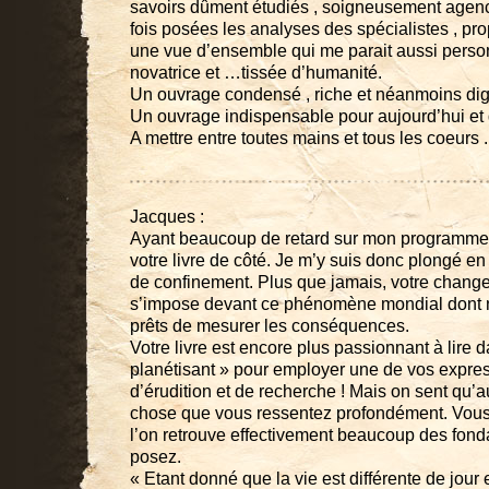
savoirs dûment étudiés , soigneusement agenc
fois posées les analyses des spécialistes , pr
une vue d’ensemble qui me parait aussi person
novatrice et …tissée d’humanité.
Un ouvrage condensé , riche et néanmoins dig
Un ouvrage indispensable pour aujourd’hui et
A mettre entre toutes mains et tous les coeurs .
Jacques :
Ayant beaucoup de retard sur mon programme d
votre livre de côté. Je m’y suis donc plongé en
de confinement. Plus que jamais, votre chan
s’impose devant ce phénomène mondial dont
prêts de mesurer les conséquences.
Votre livre est encore plus passionnant à lire 
planétisant » pour employer une de vos express
d’érudition et de recherche ! Mais on sent qu’a
chose que vous ressentez profondément. Vous 
l’on retrouve effectivement beaucoup des fo
posez.
« Etant donné que la vie est différente de jour