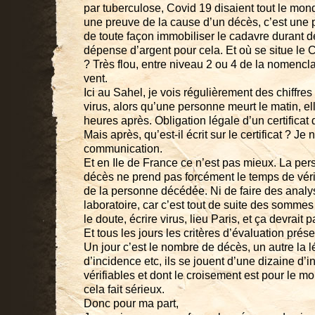
par tuberculose, Covid 19 disaient tout le mo
une preuve de la cause d’un décès, c’est une 
de toute façon immobiliser le cadavre durant 
dépense d’argent pour cela. Et où se situe le
? Très flou, entre niveau 2 ou 4 de la nomencla
vent.
Ici au Sahel, je vois régulièrement des chiffre
virus, alors qu’une personne meurt le matin, elle
heures après. Obligation légale d’un certificat 
Mais après, qu’est-il écrit sur le certificat ? Je 
communication.
Et en Ile de France ce n’est pas mieux. La per
décès ne prend pas forcément le temps de vérifi
de la personne décédée. Ni de faire des anal
laboratoire, car c’est tout de suite des somme
le doute, écrire virus, lieu Paris, et ça devrai
Et tous les jours les critères d’évaluation pré
Un jour c’est le nombre de décès, un autre la lé
d’incidence etc, ils se jouent d’une dizaine d’i
vérifiables et dont le croisement est pour le mo
cela fait sérieux.
Donc pour ma part,