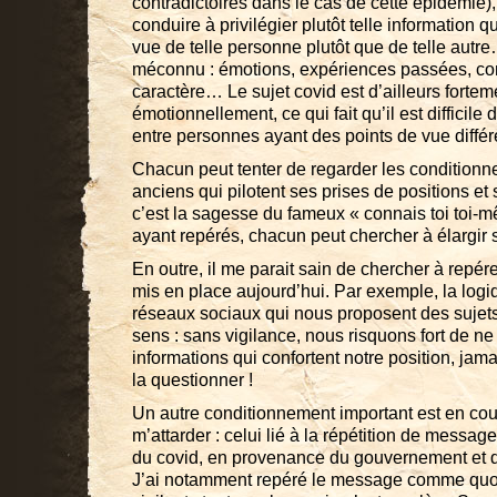
contradictoires dans le cas de cette épidémie)
conduire à privilégier plutôt telle information qu
vue de telle personne plutôt que de telle autr
méconnu : émotions, expériences passées, co
caractère… Le sujet covid est d’ailleurs forte
émotionnellement, ce qui fait qu’il est difficil
entre personnes ayant des points de vue diff
Chacun peut tenter de regarder les condition
anciens qui pilotent ses prises de positions e
c’est la sagesse du fameux « connais toi toi-
ayant repérés, chacun peut chercher à élargir
En outre, il me parait sain de chercher à repé
mis en place aujourd’hui. Par exemple, la log
réseaux sociaux qui nous proposent des sujets
sens : sans vigilance, nous risquons fort de n
informations qui confortent notre position, jama
la questionner !
Un autre conditionnement important est en cour
m’attarder : celui lié à la répétition de mess
du covid, en provenance du gouvernement et 
J’ai notamment repéré le message comme quoi «