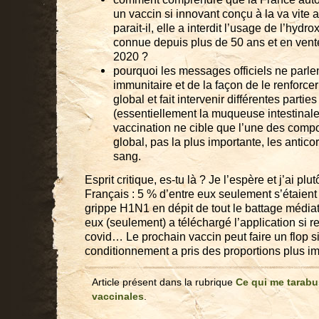
un vaccin si innovant conçu à la va vite 
parait-il, elle a interdit l’usage de l’hyd
connue depuis plus de 50 ans et en vente
2020 ?
pourquoi les messages officiels ne parle
immunitaire et de la façon de le renforce
global et fait intervenir différentes partie
(essentiellement la muqueuse intestinale
vaccination ne cible que l’une des com
global, pas la plus importante, les antico
sang.
Esprit critique, es-tu là ? Je l’espère et j’ai pl
Français : 5 % d’entre eux seulement s’étaient 
grippe H1N1 en dépit de tout le battage médiati
eux (seulement) a téléchargé l’application s
covid… Le prochain vaccin peut faire un flop s
conditionnement a pris des proportions plus im
Article présent dans la rubrique
Ce qui me tarabu
vaccinales
.