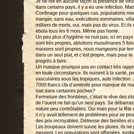
Je ne nie en aucune façon la présence de vir
dans certains pays, il y a eu une infection. Ma
Confinage pour quelques cas, populations mou
manger, sans eau, exécutions sommaires, vill
milliers de morts, oui, mais pas du virus. Et il
ebola tous les 6 mois. Même pas honte.
Un peu plus d’hygiène ne nuit pas, ici en pa
sont très propres, ablutions musulmanes 5 fois 
maisons sont propres, nous mangeons par terre
dans un seul plat, et c’est propre, mais pour le
progrès à faire.
Un masque pourquoi pas en contact très rappr
en toute circonstance. Ils nuisent à la santé, p
vasculaires sous les tropiques, auto infection. J
7000 francs cfa d’amende pour manque de mas
irait dans certaines poches?
Fermeture des frontières, c’était le rêve des éta
de l’ouest ne fait qu’un seul pays. Se débarr
nature peu contrôlables. Oui mais pour la fête 
il n’y avait tellement de problèmes pour se pr
des prix incroyables. Détresse des familles et 
Les troupeaux doivent suivre les pluies, ils ne 
meurent. Les populations sont affamées, tom