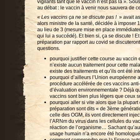
vigilants tant que le vaccin n’est pas là ». So
au débat : le vaccin à venir nous sauvera de c
«
Les vaccins ça ne se discute pas !
» avait as
alors ministre de la santé, décidée à imposer 1
au lieu de 3 (mesure mise en place immédiat
qui lui a succédé). Et bien si, ça se discute ! E
préparation par rapport au covid se discuteron
questions.
pourquoi justifier cette course au vaccin 
n’existe aucun traitement pour cette mala
existe des traitements et qu’ils ont été in
pourquoi d’ailleurs l’Union européenne a-
procédure accélérée de ces vaccins anti
d’évaluation environnementale ? Déjà que
vaccins sont bien plus légers que ceux
pourquoi aller si vite alors que la plupar
préparation sont dits « de 3ème génératio
celle des OGM, ils vont directement inje
l’ARNm du virus dans les cellules du va
réaction de l’organisme… Sachant qu’au
usage humain n’a encore été homolog
comment comprendre que la France autoris