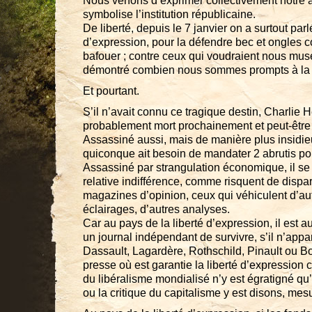
Nous venons d’exprimer collectivement notre 
symbolise l’institution républicaine.
De liberté, depuis le 7 janvier on a surtout parl
d’expression, pour la défendre bec et ongles c
bafouer ; contre ceux qui voudraient nous mus
démontré combien nous sommes prompts à la r
Et pourtant.
S’il n’avait connu ce tragique destin, Charlie 
probablement mort prochainement et peut-êtr
Assassiné aussi, mais de manière plus insidi
quiconque ait besoin de mandater 2 abrutis po
Assassiné par strangulation économique, il se 
relative indifférence, comme risquent de disp
magazines d’opinion, ceux qui véhiculent d’aut
éclairages, d’autres analyses.
Car au pays de la liberté d’expression, il est au
un journal indépendant de survivre, s’il n’appa
Dassault, Lagardère, Rothschild, Pinault ou B
presse où est garantie la liberté d’expression
du libéralisme mondialisé n’y est égratigné qu
ou la critique du capitalisme y est disons, mes