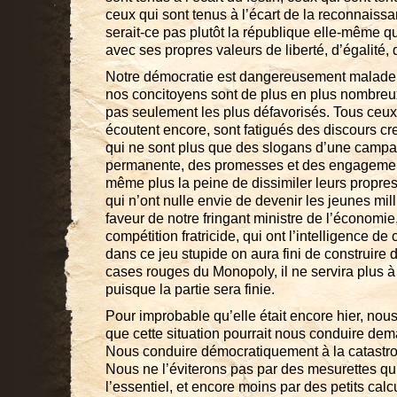
ceux qui sont tenus à l’écart de la reconnaiss
serait-ce pas plutôt la république elle-même q
avec ses propres valeurs de liberté, d’égalité, d
Notre démocratie est dangereusement malade 
nos concitoyens sont de plus en plus nombreux,
pas seulement les plus défavorisés. Tous ceux q
écoutent encore, sont fatigués des discours c
qui ne sont plus que des slogans d’une campa
permanente, des promesses et des engagemen
même plus la peine de dissimiler leurs propre
qui n’ont nulle envie de devenir les jeunes mill
faveur de notre fringant ministre de l’économie,
compétition fratricide, qui ont l’intelligence 
dans ce jeu stupide on aura fini de construire d
cases rouges du Monopoly, il ne servira plus à
puisque la partie sera finie.
Pour improbable qu’elle était encore hier, no
que cette situation pourrait nous conduire dem
Nous conduire démocratiquement à la catastr
Nous ne l’éviterons pas par des mesurettes qui 
l’essentiel, et encore moins par des petits calc