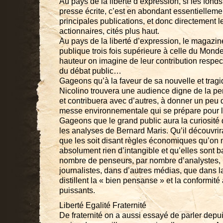
Au pays de la liberté d’expression, si les fond
presse écrite, c’est en abondant essentielleme
principales publications, et donc directement l
actionnaires, cités plus haut.
Au pays de la liberté d’expression, le magazin
publique trois fois supérieure à celle du Mond
hauteur on imagine de leur contribution respec
du débat public…
Gageons qu’à la faveur de sa nouvelle et tragi
Nicolino trouvera une audience digne de la pe
et contribuera avec d’autres, à donner un peu 
messe environnementale qui se prépare pour la
Gageons que le grand public aura la curiosité d
les analyses de Bernard Maris. Qu’il découvri
que les soit disant règles économiques qu’on
absolument rien d’intangible et qu’elles sont 
nombre de penseurs, par nombre d’analystes,
journalistes, dans d’autres médias, que dans 
distillent la « bien pensanse » et la conformi
puissants.
Liberté Egalité Fraternité
De fraternité on a aussi essayé de parler depui