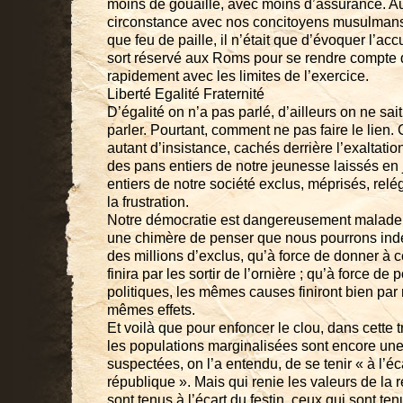
moins de gouaille, avec moins d’assurance. Au-
circonstance avec nos concitoyens musulmans q
que feu de paille, il n’était que d’évoquer l’ac
sort réservé aux Roms pour se rendre compte que
rapidement avec les limites de l’exercice.
Liberté Egalité Fraternité
D’égalité on n’a pas parlé, d’ailleurs on ne sa
parler. Pourtant, comment ne pas faire le lien
autant d’insistance, cachés derrière l’exaltati
des pans entiers de notre jeunesse laissés en
entiers de notre société exclus, méprisés, rel
la frustration.
Notre démocratie est dangereusement malade d
une chimère de penser que nous pourrons indéf
des millions d’exclus, qu’à force de donner à c
finira par les sortir de l’ornière ; qu’à force d
politiques, les mêmes causes finiront bien par 
mêmes effets.
Et voilà que pour enfoncer le clou, dans cette 
les populations marginalisées sont encore une 
suspectées, on l’a entendu, de se tenir « à l’éc
république ». Mais qui renie les valeurs de la
sont tenus à l’écart du festin, ceux qui sont tenu