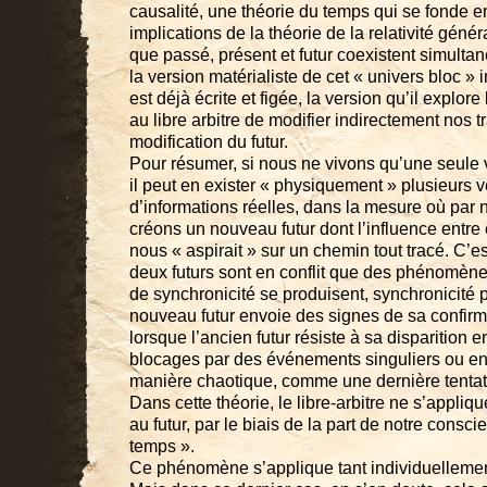
causalité, une théorie du temps qui se fonde e
implications de la théorie de la relativité génér
que passé, présent et futur coexistent simulta
la version matérialiste de cet « univers bloc » 
est déjà écrite et figée, la version qu’il explore
au libre arbitre de modifier indirectement nos t
modification du futur.
Pour résumer, si nous ne vivons qu’une seule v
il peut en exister « physiquement » plusieurs 
d’informations réelles, dans la mesure où par n
créons un nouveau futur dont l’influence entre e
nous « aspirait » sur un chemin tout tracé. C
deux futurs sont en conflit que des phénomène
de synchronicité se produisent, synchronicité p
nouveau futur envoie des signes de sa confirma
lorsque l’ancien futur résiste à sa disparition
blocages par des événements singuliers ou en
manière chaotique, comme une dernière tentati
Dans cette théorie, le libre-arbitre ne s’appliq
au futur, par le biais de la part de notre consci
temps ».
Ce phénomène s’applique tant individuellemen