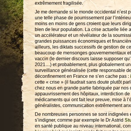
extrêmement fragilisée.
Je me demande si le monde occidental n’est p
une telle phase de pourrissement par l’intérie
moins en moins de gens croient que leurs dirig
bien de leur population. La crise actuelle lié
un accélérateur et un révélateur de la soumiss
grandes puissances économiques et financière
ailleurs, les diktats successifs de gestion de ce
beaucoup de mensonges gouvernementaux et su
vaccin (le dernier discours laisse supposer qu’i
2021…) et probablement, plus globalement un
surveillance généralisée (cette responsable d
déconfinement en France ne s’en cache pas :
cette « crise » (il faudrait sans doute plutôt pa
chez nous en grande partie fabriquée par nos d
appauvrissement des hôpitaux, interdiction de 
médicaments qui ont fait leur preuve, mise à l
généralistes, communication extrêmement a
De nombreuses personnes se sont indignées e
s’indigner, comme par exemple le Dr Astrid
St
en santé publique au niveau international, con