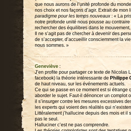
que nous aurons de l’unité profonde du mon
nos choix et nos façons d’agir. Extrait de mon 
paradigme pour les temps nouveaux
: « La pr
notre profonde unité nous pousse au contraire à 
rechercher des équilibres dans le mouvement, 
Il ne s’agit pas de chercher à devenir des per
de s’accepter, d’accueillir consciemment la vi
nous sommes. »
Geneviève
:
J’en profite pour partager ce texte de Nicolas L
facebook) la théorie intéressante de
Philippe 
de haut niveau, sur les événements actuels.
Ce qui se passe en ce moment est si étrange 
aborder le sujet. Faut-il dénoncer un complot 
il s’insurger contre les mesures excessives d
les experts qui voient des réalités qui n’existe
Littéralement j’hallucine depuis des mois et il
pas le seul.
Halluciner c’est ne pas comprendre.
Les théories complotistes sont des tentatives 