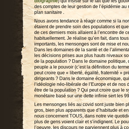
biographie
) qui insiste sur le fait que les go
des comptes de leur gestion de l’épidémie au n
plan sanitaire .
Nous avons tendance à réagir comme si la norm
étaient de prendre soin des populations et que 
de ces derniers mois allaient à l’encontre de ce
habituellement. Je réalise qu’en fait, dans tou
importants, les mensonges sont de mise et no
Dans les domaines de la santé et de l’alimentat
les décisions prises aux plus hauts niveaux so
de la population ? Dans le domaine politique, q
peuple a le pouvoir (c’est la définition du term
peut croire que « liberté, égalité, fraternité » 
dirigeants ? Dans le domaine économique, qui
l’idéologie néo-libérale de l’Europe et de nos d
être de la population ? Qui peut croire que le 
monétaire basé sur une dette infinie sert les 9
Les mensonges liés au covid sont juste bien pl
gros, bien plus apparents que d’habitude et en 
nous concernent TOUS, dans notre vie quotidie
plus de gens voient clair et s’indignent. Le po
l’oeuvre, les discours ne parviennent plus à c