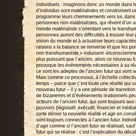
individuels : imaginons donc un monde dans l
d’individus sont matérialistes et construisent un
programme leurs cheminements vers lui, dans
personnes non-matérialistes, qui rêvent d’un aut
monde matérialiste s’orientant vers le transh
personnes auront des difficultés à trouver leur 
vision du monde et à actualiser leurs capacités
raisons x la balance se renverse et que les por
non transhumaniste » induisent -inconsciemme
plus puissant que l’ancien, alors ce nouveau f
provoque les événements nécessaires à sa réa
ce sont les adeptes de l’ancien futur qui vont 
Mais comme ce processus, à l’échelle collect
temps – parce que c’est toute une réalité qui v
nouveau futur – il y a une période de transitio
de bizarreries et d’événements irrationnels pe
acteurs de l’ancien futur, qui sont toujours aux
pouvoirs (législatif, exécutif, financier et méd
sorte dénier la nouvelle réalité et agir en cons
sont toujours connectés à l’ancien futur. Indivi
d’agir comme si l’ancien futur se réalisait, sau
futur qui se réalise : c’est l’explication du déc