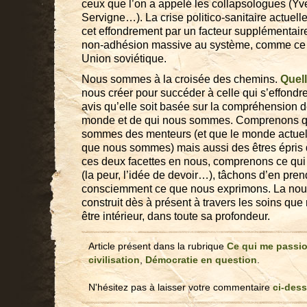
ceux que l’on a appelé les collapsologues (Y
Servigne…). La crise politico-sanitaire actuell
cet effondrement par un facteur supplémentaire
non-adhésion massive au système, comme ce q
Union soviétique.
Nous sommes à la croisée des chemins.
Quell
nous créer pour succéder à celle qui s’effondre
avis qu’elle soit basée sur la compréhension d
monde et de qui nous sommes. Comprenons q
sommes des menteurs (et que le monde actuel 
que nous sommes) mais aussi des êtres épris 
ces deux facettes en nous, comprenons ce qui
(la peur, l’idée de devoir…), tâchons d’en pren
consciemment ce que nous exprimons. La nouve
construit dès à présent à travers les soins qu
être intérieur, dans toute sa profondeur.
Article présent dans la rubrique
Ce qui me passi
civilisation
,
Démocratie en question
.
N'hésitez pas à laisser votre commentaire
ci-des