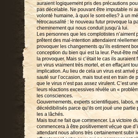
auraient logiquement pris des précautions pour
pas décelable. Ne pouvant être imputable ni a
volonté humaine, à quoi le sont-elles? à un 
rétrocausalité : le nouveau futur provoque la pa
cheminement qui nous conduit jusqu’à lui.
Les personnes que les complotistes n’aiment p
prêtent des mal-intention attendaient réellem
provoquer les changements qu’ils estiment bon
conception du bien qui est la leur. Peut-être m
la provoquer. Mais si c’était le cas ils auraient 
un virus vraiment très mortel, et en effaçant tou
implication. Au lieu de cela un virus est arrivé p
sauté sur l’occasion, mais tout est en train de 
que le virus n’est pas assez virulent. C’est un
leurs réactions excessives révèle un « problèm
les consciences.
Gouvernements, experts scientifiques, labos, 
décrédibilisés parce qu’ils ont joué une partie p
les a lâchés.
Mais tout ne fait que commencer. La victoire d
commencera à être positivement vécue que d’i
attendant nous allons très certainement subir