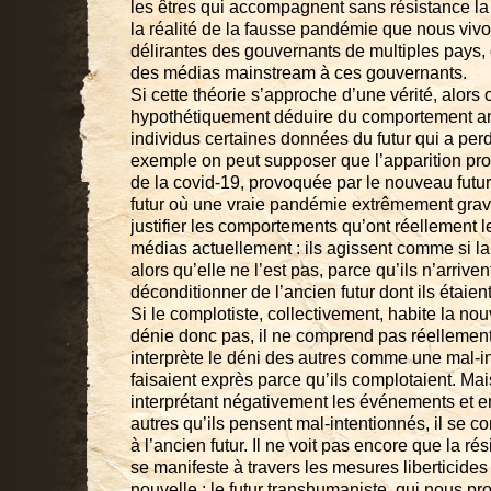
les êtres qui accompagnent sans résistance la 
la réalité de la fausse pandémie que nous viv
délirantes des gouvernants de multiples pays, 
des médias mainstream à ces gouvernants.
Si cette théorie s’approche d’une vérité, alors 
hypothétiquement déduire du comportement an
individus certaines données du futur qui a perd
exemple on peut supposer que l’apparition pr
de la covid-19, provoquée par le nouveau futur
futur où une vraie pandémie extrêmement grave 
justifier les comportements qu’ont réellement l
médias actuellement : ils agissent comme si l
alors qu’elle ne l’est pas, parce qu’ils n’arrive
déconditionner de l’ancien futur dont ils étaient
Si le complotiste, collectivement, habite la nouv
dénie donc pas, il ne comprend pas réellement
interprète le déni des autres comme une mal-in
faisaient exprès parce qu’ils complotaient. M
interprétant négativement les événements et en
autres qu’ils pensent mal-intentionnés, il se c
à l’ancien futur. Il ne voit pas encore que la rés
se manifeste à travers les mesures liberticide
nouvelle : le futur transhumaniste, qui nous pr