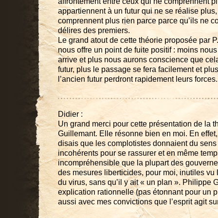
affrontement entre ceux qui ne comprennent plu
appartiennent à un futur qui ne se réalise plus,
comprennent plus rien parce parce qu’ils ne 
délires des premiers.
Le grand atout de cette théorie proposée par P.
nous offre un point de fuite positif : moins nou
arrive et plus nous aurons conscience que cela
futur, plus le passage se fera facilement et plu
l’ancien futur perdront rapidement leurs forces.
Didier :
Un grand merci pour cette présentation de la t
Guillemant. Elle résonne bien en moi. En effet,
disais que les complotistes donnaient du sen
incohérents pour se rassurer et en même temps 
incompréhensible que la plupart des gouverne
des mesures liberticides, pour moi, inutiles vu
du virus, sans qu’il y ait « un plan ». Philippe
explication rationnelle (pas étonnant pour un 
aussi avec mes convictions que l’esprit agit sur