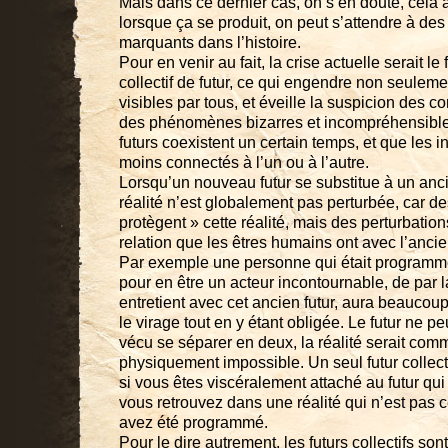
Mais dans ce dernier cas, on s’en doute, cela a
lorsque ça se produit, on peut s’attendre à de
marquants dans l’histoire.
Pour en venir au fait, la crise actuelle serait l
collectif de futur, ce qui engendre non seulem
visibles par tous, et éveille la suspicion des c
des phénomènes bizarres et incompréhensible
futurs coexistent un certain temps, et que les i
moins connectés à l’un ou à l’autre.
Lorsqu’un nouveau futur se substitue à un anc
réalité n’est globalement pas perturbée, car de
protègent » cette réalité, mais des perturbatio
relation que les êtres humains ont avec l’ancie
Par exemple une personne qui était programmé
pour en être un acteur incontournable, de par 
entretient avec cet ancien futur, aura beaucoup
le virage tout en y étant obligée. Le futur ne p
vécu se séparer en deux, la réalité serait com
physiquement impossible. Un seul futur collect
si vous êtes viscéralement attaché au futur qui 
vous retrouvez dans une réalité qui n’est pas c
avez été programmé.
Pour le dire autrement, les futurs collectifs so