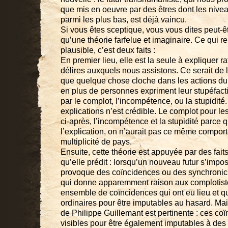
que mis en oeuvre par des êtres dont les nive
parmi les plus bas, est déjà vaincu.
Si vous êtes sceptique, vous vous dites peut-êt
qu’une théorie farfelue et imaginaire. Ce qui re
plausible, c’est deux faits :
En premier lieu, elle est la seule à expliquer r
délires auxquels nous assistons. Ce serait de 
que quelque chose cloche dans les actions d
en plus de personnes expriment leur stupéfactio
par le complot, l’incompétence, ou la stupidit
explications n’est crédible. Le complot pour l
ci-après, l’incompétence et la stupidité parce qu
l’explication, on n’aurait pas ce même compo
multiplicité de pays.
Ensuite, cette théorie est appuyée par des faits
qu’elle prédit : lorsqu’un nouveau futur s’impo
provoque des coïncidences ou des synchronicit
qui donne apparemment raison aux complotiste
ensemble de coïncidences qui ont eu lieu et qui
ordinaires pour être imputables au hasard. Mai
de Philippe Guillemant est pertinente : ces coï
visibles pour être également imputables à des